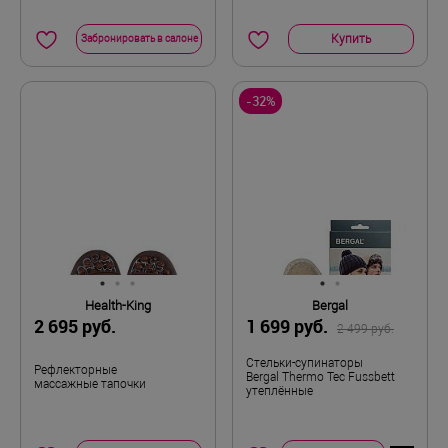
Пара
Комплектность
Купить
Забронировать в салоне
36
Размер
-32%
Health-King
Bergal
2 695 руб.
1 699 руб.
2 499 руб.
Стельки-супинаторы
Рефлекторные
Bergal Thermo Tec Fussbett
массажные тапочки
утеплённые