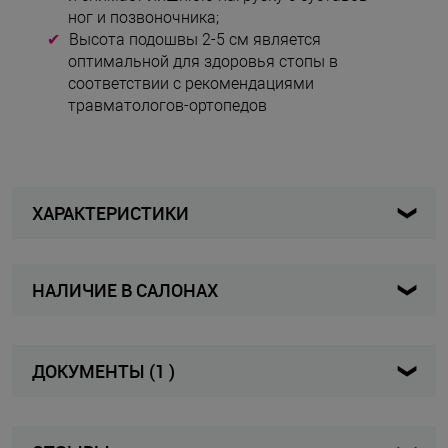
ног и позвоночника;
Высота подошвы 2-5 см является
оптимальной для здоровья стопы в
соответствии с рекомендациями
травматологов-ортопедов
ХАРАКТЕРИСТИКИ
НАЛИЧИЕ В САЛОНАХ
B238.45-bronzo-38
Артикул
Карта
Список
Женщины
Для кого
ДОКУМЕНТЫ (1 )
Полусапоги / Ботинки на
Декларация о соответствии
Вид изделия
шнуровке
3.95 МБ, pdf