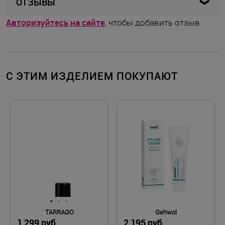
ОТЗЫВЫ
Бронза
Цвет товара
Авторизуйтесь на сайте
, чтобы добавить отзыв.
The FLEXX
Бренд
Италия
Страна бренда
С ЭТИМ ИЗДЕЛИЕМ ПОКУПАЮТ
Молдова
Страна производства
Шнурки
Вид застежки
20 мм
Высота каблука
Натуральная кожа
Материал верха
Поликоттон
Материал подкладки
Натуральная кожа
Покрытие стельки
TARRAGO
Gehwol
1 299 руб.
2 195 руб.