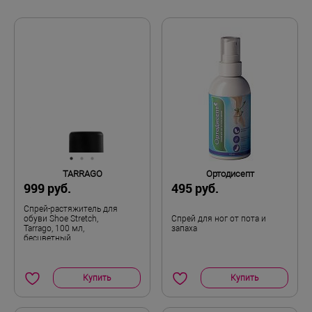
Натуральная кожа
Материал верха
Хлопок
Материал подкладки
Натуральная пробка / Войлок
Материал стельки
K
Полнота
Демисезон утепленный
Сезон
TARRAGO
Ортодисепт
999 руб.
495 руб.
Пара
Комплектность
Спрей-растяжитель для
обуви Shoe Stretch,
Спрей для ног от пота и
38,5
Размер
Tarrago, 100 мл,
запаха
бесцветный
Купить
Купить