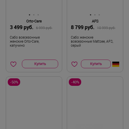
Натуральная кожа
Материал верха
Натуральный мех /
Orto-Care
AFS
Материал подкладки
3 499 руб.
8 799 руб.
Натуральная шерсть
6 999 руб.
10 999 руб.
Сабо всесезонные
Сабо женские
Натуральная шерсть /
женские Orto-Care,
всесезонные Mattsee, AFS,
Материал стельки
капучино
серый
Натуральный мех
J
Полнота
Купить
Купить
Круглый год
Сезон
-50%
-40%
Пара
Комплектность
36
Размер