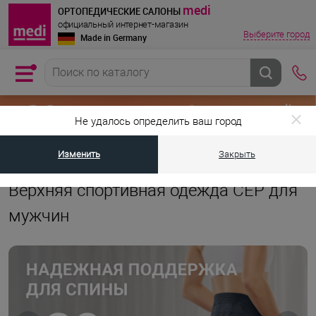
medi
ОРТОПЕДИЧЕСКИЕ САЛОНЫ
официальный интернет-магазин
Выберите город
Made in Germany
Не удалось определить ваш город
Изменить
Закрыть
•
•
Главная страница
Каталог товаров
Компрессионная одежда для с
Верхняя спортивная одежда СЕР для
мужчин