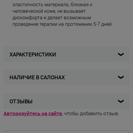
эластичность материала, близкая к
человеческой коже, не вызывает
дискомфорта и делает возможным
проведение терапии на протяжении 5-7 дней.
ХАРАКТЕРИСТИКИ
НАЛИЧИЕ В САЛОНАХ
BB Tape MAX бежевый
Артикул
Женщины / Мужчины / Девочки
Для кого
/ Мальчики
ОТЗЫВЫ
Кинезиотейп
Вид изделия
Авторизуйтесь на сайте
, чтобы добавить отзыв.
Бежевый
Цвет