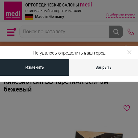
medi
ОРТОПЕДИЧЕСКИЕ САЛОНЫ
официальный интернет-магазин
Выберите город
Made in Germany
Не удалось определить ваш город
Изменить
Закрыть
•
•
Главная страница
Каталог товаров
Компрессионная одежда для с
Кинезиотейп BB Tape MAX 5см*5м
бежевый