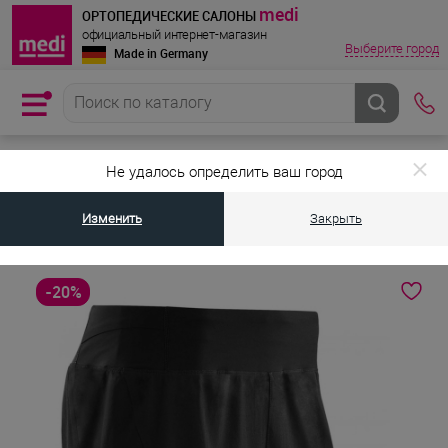
medi
ОРТОПЕДИЧЕСКИЕ САЛОНЫ
официальный интернет-магазин
Выберите город
Made in Germany
•
•
Главная страница
Каталог товаров
Компрессионная одежда для с
Не удалось определить ваш город
Мужские компрессионные шорты CEP 2 в
Изменить
Закрыть
1
-20%