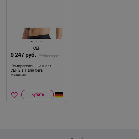
cep50-0925 / bf50-25 / cep50-
Признак акции
1125
L
Размер
CEP
9 247 руб.
11 559 руб.
Компрессионные шорты
CEP 2 в 1 для бега,
мужские
Купить