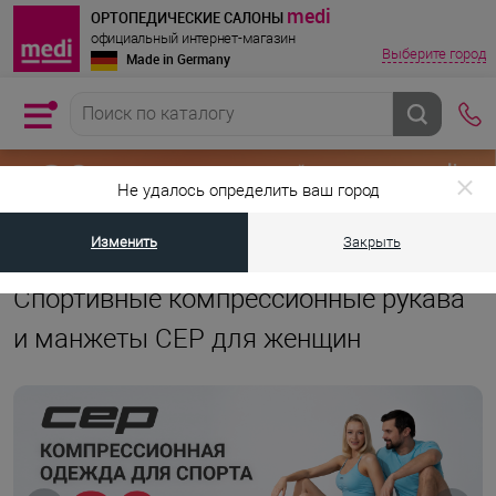
medi
ОРТОПЕДИЧЕСКИЕ САЛОНЫ
официальный интернет-магазин
Выберите город
Made in Germany
Не удалось определить ваш город
Изменить
Закрыть
•
•
Главная страница
Каталог товаров
Компрессионная одежда для с
Спортивные компрессионные рукава
и манжеты CEP для женщин