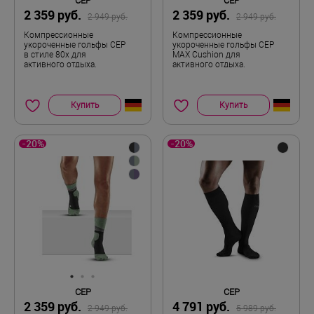
CEP
CEP
2 359 руб.
2 359 руб.
2 949 руб.
2 949 руб.
Компрессионные
Компрессионные
укороченные гольфы CEP
укороченные гольфы CEP
в стиле 80х для
MAX Cushion для
активного отдыха,
активного отдыха,
женские
мужские
Купить
Купить
-20%
-20%
CEP
CEP
2 359 руб.
4 791 руб.
2 949 руб.
5 989 руб.