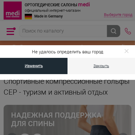
medi
ОРТОПЕДИЧЕСКИЕ САЛОНЫ
официальный интернет-магазин
Выберите город
Made in Germany
Не удалось определить ваш город
Изменить
Закрыть
•
•
Главная страница
Каталог товаров
Компрессионная одежда для с
Спортивные компрессионные гольфы
CEP - туризм и активный отдых