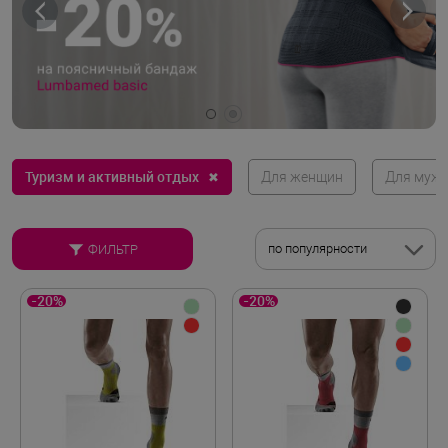
Туризм и активный отдых
✖
Для женщин
Для муж
по популярности
ФИЛЬТР
-20%
-20%