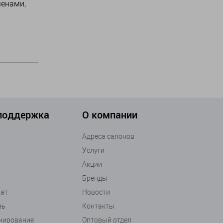
менами,
 поддержка
О компании
Адреса салонов
Услуги
Акции
Бренды
рат
Новости
зь
Контакты
анирование
Оптовый отдел