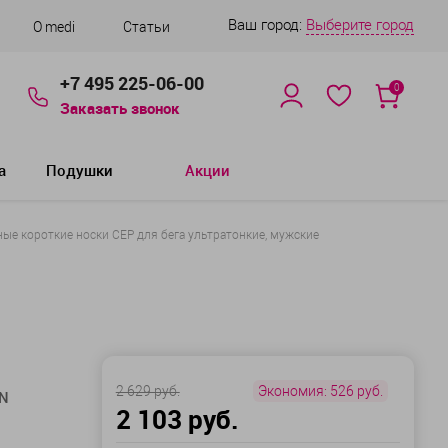
Ваш город:
Выберите город
О medi
Статьи
+7 495 225-06-00
0
Заказать звонок
а
Подушки
Акции
ые короткие носки CEP для бега ультратонкие, мужские
2 629 руб.
Экономия:
526 руб.
 N
2 103 руб.