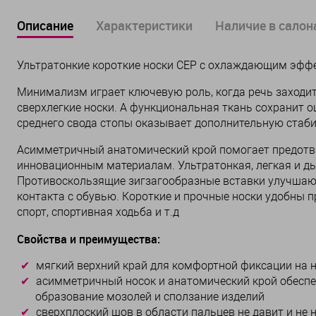
Описание
Характеристики
Наличие в салона
Ультратонкие короткие носки CEP с охлаждающим эффе
Минимализм играет ключевую роль, когда речь заходит
сверхлегкие носки. А функциональная ткань сохранит о
среднего свода стопы оказывает дополнительную стаб
Асимметричный анатомический крой помогает предотвр
инновационным материалам. Ультратонкая, легкая и д
Противоскользящие зигзагообразные вставки улучшают
контакта с обувью. Короткие и прочные носки удобны п
спорт, спортивная ходьба и т.д
Свойства и преимущества:
мягкий верхний край для комфортной фиксации на н
асимметричный носок и анатомический крой обеспе
образование мозолей и сползание изделий
сверхплоский шов в области пальцев не давит и не 