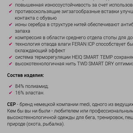
повышенная износоустойчивость за счет использов
противоскользящие зигзагообразные вставки улучш
контакта с обувью
ионы серебра в структуре нитей обеспечивают ант
запаха
компрессия в области среднего отдела стопы для д
технология отвода влаги FERAN ICP способствует б
охлаждающий эффект
система терморегуляции HEIQ SMART TEMP сохраняе
высокотехнологичная нить TWD SMART DRY оптимиз
Состав изделия:
84% полиамид;
16% эластан.
CEP
- бренд немецкой компании medi, одного из ведущ
Кем бы вы ни были - любителем или профессиональным
высокотехнологичной одежды для бега, тренировок, пеш
природе (охота, рыбалка).