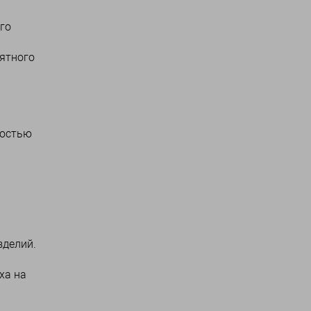
го
ятного
мостью
зделий.
ха на