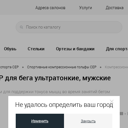
Адреса салонов
Услуги
Доставка
Обувь
Стельки
Ортезы и бандажи
Для спорт
•
•
 спорта СЕР
Спортивные компрессионные гольфы CEP
Компрессионн
 для бега ультратонкие, мужские
м для поддержки тонуса мышц во время занятий бегом
Не удалось определить ваш город
Артикул:
C09UUM - III -
Изменить
Закрыть