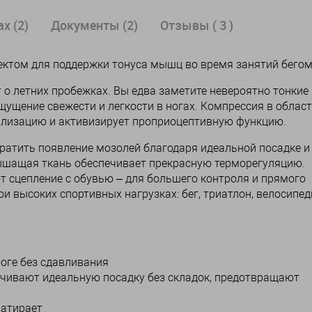
х (2)
Документы (2)
Отзывы ( 3 )
ктом для поддержки тонуса мышц во время занятий бего
 о летних пробежках. Вы едва заметите невероятно тонкие
щущение свежести и легкости в ногах. Компрессия в облас
илизацию и активизирует проприоцептивную функцию.
атить появление мозолей благодаря идеальной посадке и
ышащая ткань обеспечивает прекрасную терморегуляцию.
 сцепление с обувью – для большего контроля и прямого
ри высоких спортивных нагрузках: бег, триатлон, велосипе
оге без сдавливания
чивают идеальную посадку без складок, предотвращают
натирает