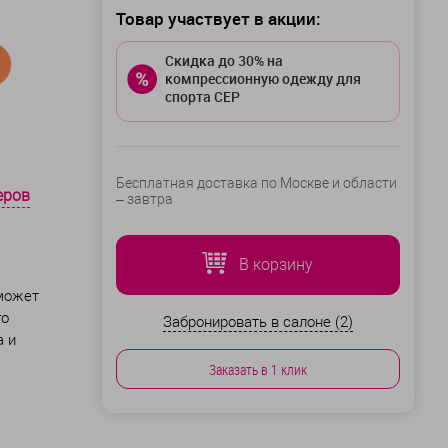
Товар участвует в акции:
Скидка до 30% на
компрессионную одежду для
спорта CEP
Бесплатная доставка по Москве и области
еров
–
завтра
В корзину
 может
го
Забронировать в салоне (2)
а и
Заказать в 1 клик