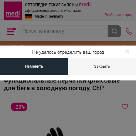
medi
ОРТОПЕДИЧЕСКИЕ САЛОНЫ
официальный интернет-магазин
Выберите город
Made in Germany
Не удалось определить ваш город
Изменить
Закрыть
•
•
Главная страница
Каталог товаров
Компрессионная одежда для с
Функциональные перчатки флисовые
для бега в холодную погоду, CEP
-20%