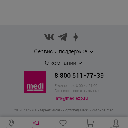
CEP
Бренд
Германия
Страна бренда
Россия
Страна производства
Зима / Демисезон
Сезон
Сервис и поддержка
Пара
Комплектность
О компании
bf30-1125 / cep30-1125
Признак акции
8 800 511-77-39
Ежедневно с 8:00 до 21:00
Без перерывов и выходных.
info@mediexp.ru
2014-2026 © Интернет-магазин ортопедических салонов medi