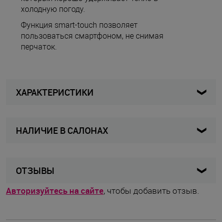
холодную погоду.
Функция smart-touch позволяет
пользоваться смартфоном, не снимая
перчаток.
ХАРАКТЕРИСТИКИ
НАЛИЧИЕ В САЛОНАХ
CB949U - U - 5
Артикул
Женщины / Мужчины
Для кого
Карта
Список
ОТЗЫВЫ
Перчатки
Вид изделия
Авторизуйтесь на сайте
, чтобы добавить отзыв.
Чёрный
Цвет товара