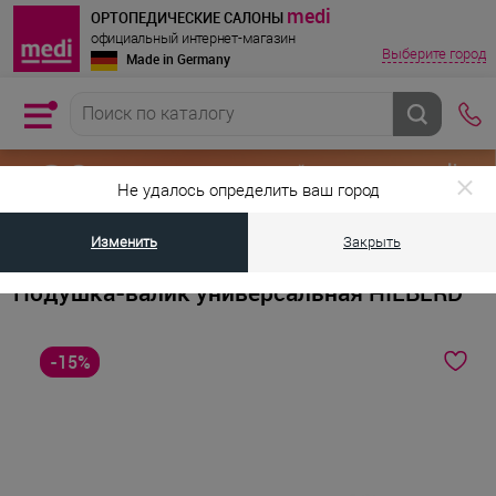
medi
ОРТОПЕДИЧЕСКИЕ САЛОНЫ
официальный интернет-магазин
Выберите город
Made in Germany
Не удалось определить ваш город
Изменить
Закрыть
•
•
Главная страница
Каталог товаров
Ортопедические подушки и ма
Подушка-валик универсальная HILBERD
-15%