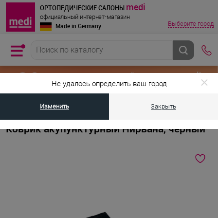
medi
ОРТОПЕДИЧЕСКИЕ САЛОНЫ
официальный интернет-магазин
Выберите город
Made in Germany
Не удалось определить ваш город
Изменить
Закрыть
•
•
Главная страница
Каталог товаров
Ортопедические массажеры и тр
Коврик акупунктурный Нирвана, черный