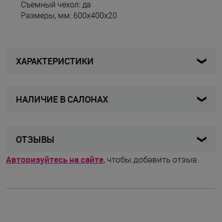
Съемный чехол: да
Размеры, мм: 600х400х20
ХАРАКТЕРИСТИКИ
НАЛИЧИЕ В САЛОНАХ
KZ-0675
Артикул
Женщины / Мужчины
Для кого
Карта
Список
ОТЗЫВЫ
Коврик акупунктурный
Вид изделия
Авторизуйтесь на сайте
, чтобы добавить отзыв.
BRADEX
Бренд
Израиль
Страна бренда
Китай
Страна производства