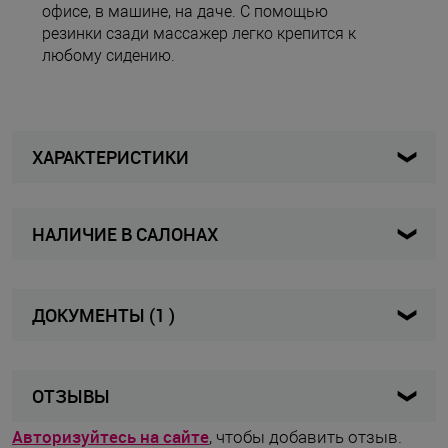
офисе, в машине, на даче. С помощью
резинки сзади массажер легко крепится к
любому сидению.
ХАРАКТЕРИСТИКИ
НАЛИЧИЕ В САЛОНАХ
CMK-322
Артикул
Женщины / Мужчины
Для кого
Карта
Список
ДОКУМЕНТЫ (1 )
Массажный аппарат
Вид изделия
Сертификат
Чёрный
Цвет
625.97 КБ, pdf
ОТЗЫВЫ
Чёрный
Цвет товара
Авторизуйтесь на сайте
, чтобы добавить отзыв.