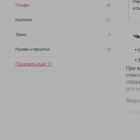
med
Гольфы
28
ко
но
Колготки
27
Цв
Трико
6
Ча
•
Рукава и перчатки
18
Ра
•
I
Показать ещё 11
При в
V
отеко
образ
Дл
для и
Ст
Виды
Интер
m
э
m