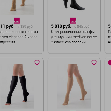
111 руб.
5 818 руб.
5
7 189 руб.
6 845 руб.
мпрессионные гольфы
Компрессионные гольфы
Г
iven elegance 2 класс
для мужчин mediven active
m
мпрессии
2 класс компрессии
н
к
ет
Цвет
Ц
Размер
Р
I
II
III
IV
V
VI
VII
змер
II
III
IV
V
Длина
Д
Стандартная
Малая