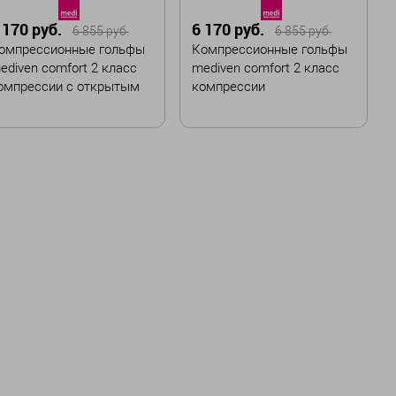
 170 руб.
6 170 руб.
6 855 руб.
6 855 руб.
омпрессионные гольфы
Компрессионные гольфы
В корзину
В корзину
ediven comfort 2 класс
mediven comfort 2 класс
омпрессии с открытым
компрессии
оском
вет
Цвет
азмер
Размер
I
II
III
IV
V
I
II
III
IV
V
VI
VII
VI
VII
лина
Длина
Стандартная
Малая
Стандартная
Малая