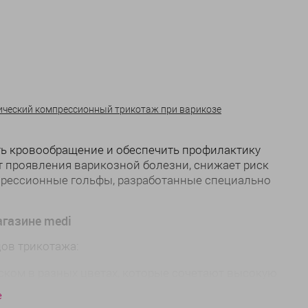
В корзину
В корзину
ический компрессионный трикотаж при варикозе
ть кровообращение и обеспечить профилактику
т проявления варикозной болезни, снижает риск
прессионные гольфы, разработанные специально
газине medi
дов трикотажа:
ском в разных цветах, которые сочетают высокую
е
мягкости трикотаж легко надевать и снимать, а