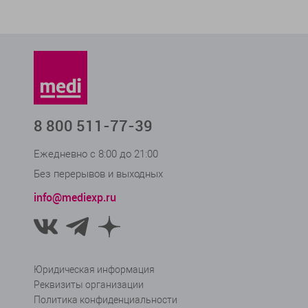
та
m
ка
m
m
m
Моде
8 800 511-77-39
особ
М
Ежедневно с 8:00 до 21:00
кр
Без перерывов и выходных
В
info@mediexp.ru
х
У
В
В кат
Юридическая информация
ряд п
Реквизиты организации
Издел
Политика конфиденциальности
Росси