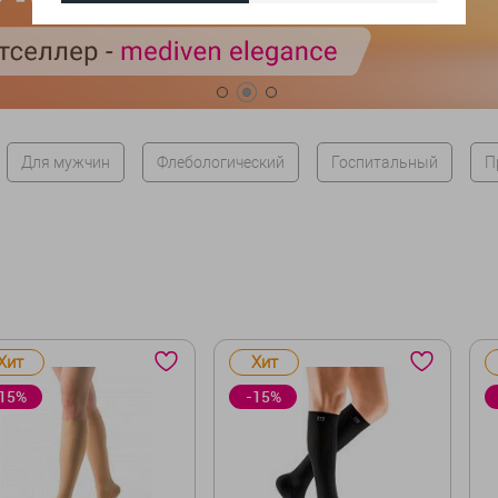
Для мужчин
Флебологический
Госпитальный
П
Хит
Хит
15%
-15%