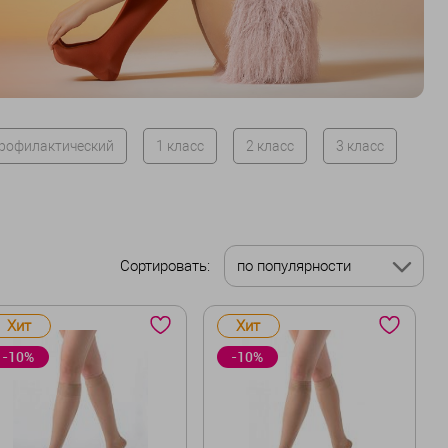
рофилактический
1 класс
2 класс
3 класс
Сортировать:
по популярности
Хит
Хит
-10%
-10%