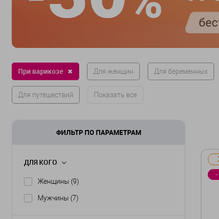
При варикозе
✖
Для женщин
Для беременных
Для путешествий
Показать все
ФИЛЬТР ПО ПАРАМЕТРАМ
ДЛЯ КОГО
-
Женщины
(9)
Мужчины
(7)