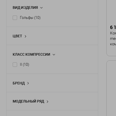
ВИД ИЗДЕЛИЯ
Гольфы
(10)
6 
Ко
ЦВЕТ
med
ко
КЛАСС КОМПРЕССИИ
Цв
II
(10)
БРЕНД
medi
(10)
Ра
МОДЕЛЬНЫЙ РЯД
mediven elegance
(2)
I
mediven comfort
(2)