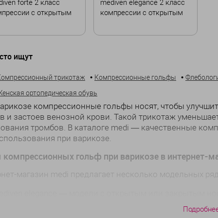
iven forte 2 класс
mediven elegance 2 класс
мпрессии с открытым
компрессии с открытым
ском
носком
ет
Цвет
сто ищут
•
•
Компрессионный трикотаж
Компрессионные гольфы
Флеболог
змер
Размер
Женская ортопедическая обувь
II
III
IV
V
I
II
III
IV
V
арикозе компрессионные гольфы носят, чтобы улучши
I
VII
VI
VII
в и застоев венозной крови. Такой трикотаж уменьшае
ования тромбов. В каталоге medi — качественные ком
ина
Длина
спользования при варикозе.
андартная
Малая
Стандартная
Малая
 компрессионных гольф при варикозе в интернет-ма
нет-магазин medi предлагает несколько модельных ря
В корзину
В корзину
ediven elegance — модели с открытым или закрытым но
ффективность со стильным дизайном;
Подробне
ediven comfort — благодаря оптимальной эластичности, 