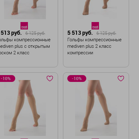
 513 руб.
5 513 руб.
6 125 руб.
6 125 руб.
ольфы компрессионные
Гольфы компрессионные
ediven plus с открытым
mediven plus 2 класс
оском 2 класс
компрессии
омпрессии
вет
Цвет
-10%
-10%
азмер
Размер
I
II
III
IV
V
I
II
III
IV
V
VI
VII
VI
VII
лина
Длина
Стандартная
Малая
Стандартная
Малая