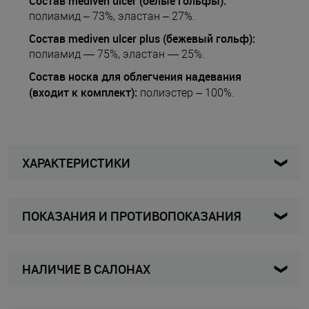
Состав mediven ulcer (белые гольфы):
полиамид – 73%, эластан – 27%.
Состав mediven ulcer plus (бежевый гольф):
полиамид — 75%, эластан — 25%.
Состав носка для облегчения надевания
(входит к комплект):
полиэстер – 100%.
ХАРАКТЕРИСТИКИ
ПОКАЗАНИЯ И ПРОТИВОПОКАЗАНИЯ
UKNP-O - I
Артикул
Женщины / Мужчины
Для кого
Показания к применению:
НАЛИЧИЕ В САЛОНАХ
Гольфы
Вид изделия
Профилактика рецидивов трофических язв
венозной этиологии