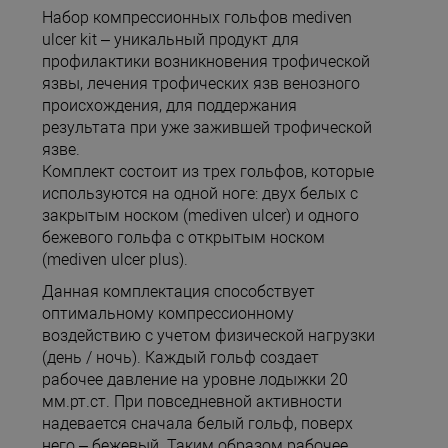
Набор компрессионных гольфов mediven
ulcer kit – уникальный продукт для
профилактики возникновения трофической
язвы, лечения трофических язв венозного
происхождения, для поддержания
результата при уже зажившей трофической
язве.
Комплект состоит из трех гольфов, которые
используются на одной ноге: двух белых с
закрытым носком (mediven ulcer) и одного
бежевого гольфа с открытым носком
(mediven ulcer plus).
Данная комплектация способствует
оптимальному компрессионному
воздействию с учетом физической нагрузки
(день / ночь). Каждый гольф создает
рабочее давление на уровне лодыжки 20
мм.рт.ст. При повседневной активности
надевается сначала белый гольф, поверх
него – бежевый. Таким образом рабочее