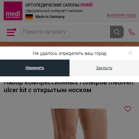
medi
ОРТОПЕДИЧЕСКИЕ САЛОНЫ
официальный интернет-магазин
Выберите город
Made in Germany
Не удалось определить ваш город
Изменить
Закрыть
•
•
•
Главная страница
Каталог товаров
Компрессионный трикотаж
Набор компрессионных гольфов mediven
ulcer kit с открытым носком