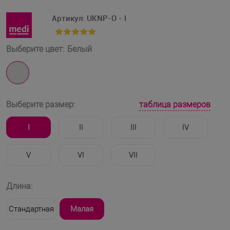
Артикул:
UKNP-O - I
Выберите цвет:
Белый
таблица размеров
Выберите размер:
I
II
III
IV
V
VI
VII
Длина:
Стандартная
Малая