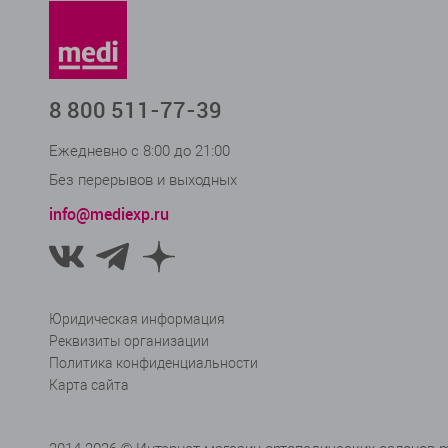
I
II
III
IV
V
VI
VII
Длина
8 800 511-77-39
Стандартная
Малая
Ежедневно с 8:00 до 21:00
Сторона
Без перерывов и выходных
Левая
info@mediexp.ru
В корзину
Юридическая информация
Реквизиты организации
Политика конфиденциальности
Карта сайта