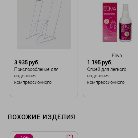
Eliva
3 935 руб.
1 195 руб.
Приспособление для
Cпрей для легкого
надевания
надевания
компрессионного
компрессионного
трикотажа - увеличенный
трикотажа ELIVA
В корзину
В корзину
ПОХОЖИЕ ИЗДЕЛИЯ