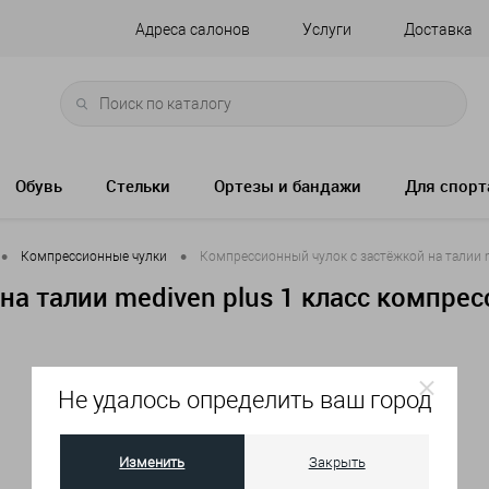
Адреса салонов
Услуги
Доставка
Обувь
Стельки
Ортезы и бандажи
Для спорт
•
•
Компрессионные чулки
Компрессионный чулок с застёжкой на талии m
а талии mediven plus 1 класс компрес
Не удалось определить ваш город
Артикул:
117C - I - 1
Изменить
Закрыть