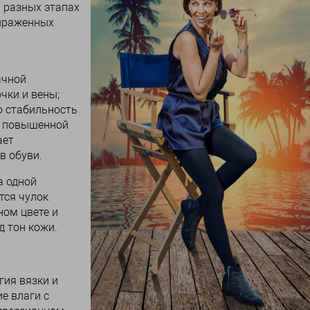
 разных этапах
выраженных
ачной
чки и вены;
ю стабильность
ля повышенной
ает
в обуви.
а одной
тся чулок
ном цвете и
д тон кожи.
гия вязки и
е влаги с