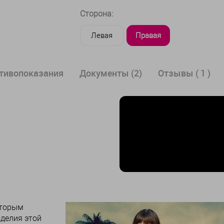
Сторона:
Левая
Правая
отивопоказания
Документы (2)
Отзывы ( 1 )
оторым
делия этой