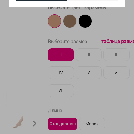
Выберите цвет:
Карамель
таблица разм
Выберите размер:
I
II
III
IV
V
VI
VII
Длина:
Стандартная
Малая