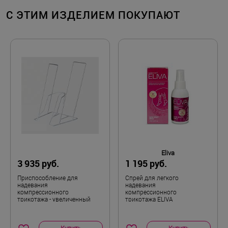
систолическое давление на a.tibialis posterior
mediven plus
Модельный ряд
С ЭТИМ ИЗДЕЛИЕМ ПОКУПАЮТ
ниже 80 мм рт. ст.);
Автор:
Тяжёлые формы диабетической
Людмила Сергеевна
Открытый
Носок
полинейропатии и ангиопатии;
Декомпенсированная сердечно-лёгочная
Достоинства:
Малая
Длина
недостаточность;
Лучший
Трофические язвы невенозной этиологии;
Недостатки:
Острая инфекция мягких тканей;
Штука
Комплектность
Септический флебит.
Нет
kt10-0426 / kt-10-0426
Признак акции
Общие впечатления:
Относительные противопоказания:
Покупаю много лет трикотаж меди. Раньше
I
Размер
Индивидуальная непереносимость материала;
ходила в магазин, теперь заказываю через
интернет-магазин. Качество прекрасное.
Нарушение чувствительности.
Eliva
Правая
Сторона
Очень удобная модель, особенно для людей с
3 935 руб.
1 195 руб.
нестандартной фигурой, как у меня.
Приспособление для
Cпрей для легкого
надевания
надевания
компрессионного
компрессионного
трикотажа - увеличенный
трикотажа ELIVA