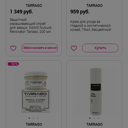
TARRAGO
TARRAGO
1 349 руб.
959 руб.
Защитный
Крем для ухода за
окрашивающий спрей
гладкой и синтетической
для замши NANO Nubuck
кожей, 75мл, бесцветный
Renovator, Tarrago, 200 мл,
черный
Купить
Забронировать в салоне
-30%
TARRAGO
TARRAGO