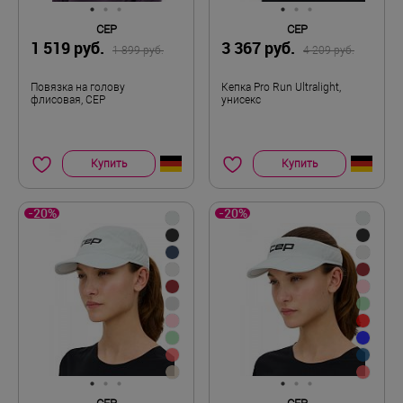
CEP
CEP
1 519 руб.
3 367 руб.
1 899 руб.
4 209 руб.
Повязка на голову
Кепка Pro Run Ultralight,
флисовая, CEP
унисекс
Купить
Купить
-20%
-20%