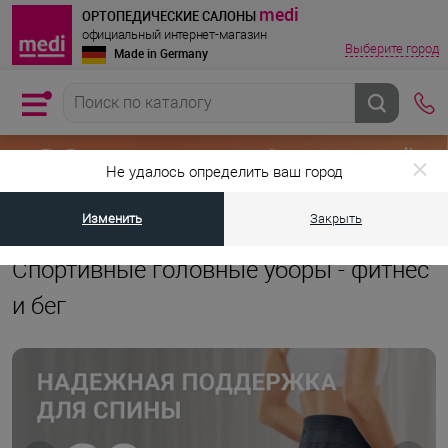
medi
ОРТОПЕДИЧЕСКИЕ САЛОНЫ
официальный интернет-магазин
Выберите город
Made in Germany
Не удалось определить ваш город
Изменить
Закрыть
•
•
Главная страница
Каталог товаров
Компрессионная одежда для с
Спортивные головные уборы - фитнес
и бег