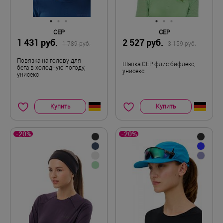
CEP
CEP
1 431 руб.
2 527 руб.
1 789 руб.
3 159 руб.
Повязка на голову для
Шапка CEP флис-бифлекс,
бега в холодную погоду,
унисекс
унисекс
Купить
Купить
-20%
-20%