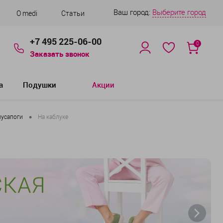
Ваш город:
Выберите город
О medi
Статьи
+7 495 225-06-00
0
Заказать звонок
а
Подушки
Акции
•
лусапоги
На каблуке