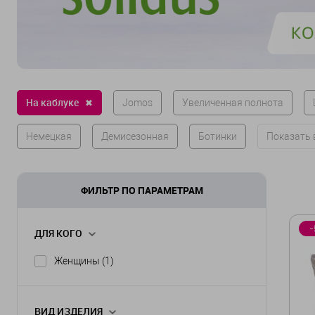
На каблуке
✖
Jomos
Увеличенная полнота
Немецкая
Демисезонная
Ботинки
Показать 
ФИЛЬТР ПО ПАРАМЕТРАМ
-
ДЛЯ КОГО
Женщины
(1)
ВИД ИЗДЕЛИЯ