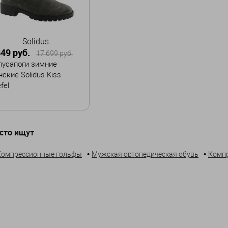
Solidus
849 руб.
17 699 руб.
лусапоги зимние
ские Solidus Kiss
efel
змер
сто ищут
,5
41
•
•
Компрессионные гольфы
Мужская ортопедическая обувь
Компр