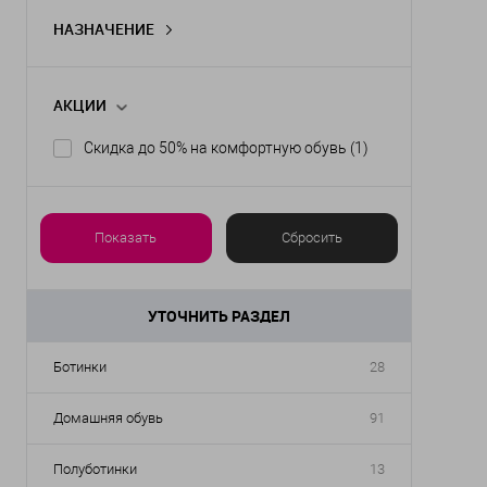
НАЗНАЧЕНИЕ
Беременность
(1)
Плоскостопие и его профилактика
(1)
АКЦИИ
Натоптыши и твёрдые мозоли
(1)
Скидка до 50% на комфортную обувь
(1)
Пяточная шпора
(1)
Высокий подъём
(1)
Показать ещё 5
Показать
Сбросить
УТОЧНИТЬ РАЗДЕЛ
Ботинки
28
Домашняя обувь
91
Полуботинки
13