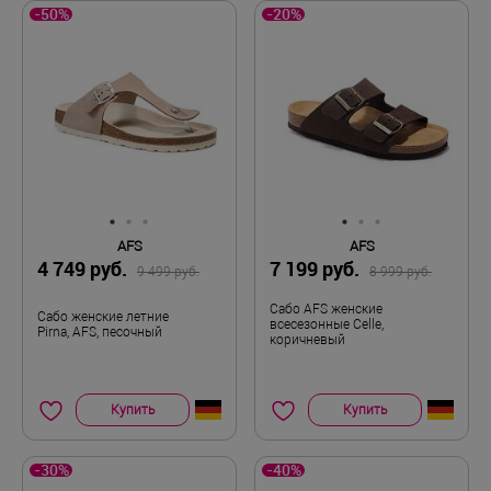
-50%
-20%
AFS
AFS
4 749 руб.
7 199 руб.
9 499 руб.
8 999 руб.
Сабо AFS женские
Сабо женские летние
всесезонные Celle,
Pirna, AFS, песочный
коричневый
Купить
Купить
-30%
-40%