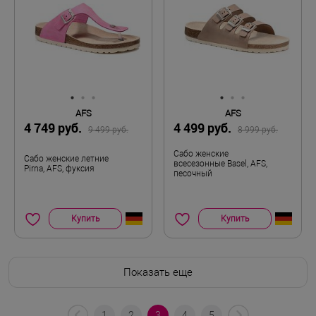
AFS
AFS
4 749 руб.
4 499 руб.
9 499 руб.
8 999 руб.
Сабо женские
Сабо женские летние
всесезонные Basel, AFS,
Pirna, AFS, фуксия
песочный
Купить
Купить
Показать еще
1
2
3
4
5